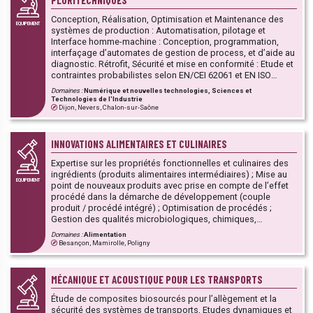
PLURITECHNIQUES
compétences des établissements publics d'enseignement
(lycées polyvalents et professionnels, EPLEFPA) et des
Conception, Réalisation, Optimisation et Maintenance des
EQUIPEMENT
établissements d'enseignement supérieur et de recherche,
systèmes de production : Automatisation, pilotage et
au service du développement et de l’innovation des TPE/PME
Interface homme-machine : Conception, programmation,
et PMI.
interfaçage d’automates de gestion de process, et d’aide au
diagnostic. Rétrofit, Sécurité et mise en conformité : Etude et
contraintes probabilistes selon EN/CEI 62061 et EN ISO
13849-1, Mise en conformité des systèmes, aux normes liées
Domaines :
Numérique et nouvelles technologies, Sciences et
à la sécurité des personnes suivant la directive machine
Technologies de l'Industrie
2006/42/CE. Technologies 4.0 : IOT, Vision- imagerie, réalité
Dijon, Nevers, Chalon-sur-Saône
augmentée, Réseaux, Gestion des datas (Analyses,
Conception et mise en œuvre de matériels de vision et de
traitements numériques des signaux. Supervision et outils de
INNOVATIONS ALIMENTAIRES ET CULINAIRES
suivi, Etude et implantation de matériels de communication
Expertise sur les propriétés fonctionnelles et culinaires des
connectés). Système embarqués : Conception,
ingrédients (produits alimentaires intermédiaires) ; Mise au
programmation et mise au point de systèmes
EQUIPEMENT
point de nouveaux produits avec prise en compte de l’effet
programmables embarqués. Cette Plateforme fait partie d’un
procédé dans la démarche de développement (couple
ensemble de 13 PFT de la région Bourgogne-Franche-Comté
produit / procédé intégré) ; Optimisation de procédés ;
dont l’objectif est de mutualiser les moyens techniques et les
)
Gestion des qualités microbiologiques, chimiques,
compétences des établissements publics d'enseignement
nutritionnelles, rhéologiques, organoleptiques et
(lycées polyvalents et professionnels, EPLEFPA) et des
Domaines :
Alimentation
culinaires des matières premières et des produits
établissements d'enseignement supérieur et de recherche,
Besançon, Mamirolle, Poligny
transformés ; Analyses sensorielles ; Approche culinaire.
au service du développement et de l’innovation des TPE/PME
Cette Plateforme fait partie d’un ensemble de 13 PFT de la
et PMI.
région Bourgogne-Franche-Comté dont l’objectif est de
MÉCANIQUE ET ACOUSTIQUE POUR LES TRANSPORTS
mutualiser les moyens techniques et les compétences des
établissements publics d'enseignement (lycées polyvalents
Étude de composites biosourcés pour l’allègement et la
et professionnels, EPLEFPA) et des établissements
sécurité des systèmes de transports, Etudes dynamiques et