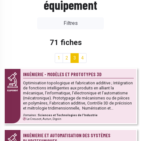
équipement
Filtres
71 fiches
1
2
3
4
INGÉNIERIE - MODÈLES ET PROTOTYPES 3D
Optimisation topologique et fabrication additive ; Intégration
de fonctions intelligentes aux produits en alliant la
EQUIPEMENT
mécanique, l’informatique, l’électronique et l’automatisme
(mécatronique). Prototypage de mécanismes ou de pièces
en polymères, Fabrication additive, Contrôle 3D de précision
et métrologie tridimensionnelle, Numérisation et
reconstitution de surfaces, Calcul et modélisation, Découpe
Domaines :
Sciences et Technologies de l'Industrie
et usinage de forme, Mécatronique, Maîtrise des formes
Le Creusot, Autun, Digoin
complexes. Une nouvelle compétence dans le design est
désormais proposée. Cette Plateforme fait partie d’un
ensemble de 13 PFT de la région Bourgogne-Franche-Comté
INGÉNIERIE ET AUTOMATISATION DES SYSTÈMES
dont l’objectif est de mutualiser les moyens techniques et les