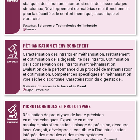
EQUIPEMENT
d'enseignement supérieur et de recherche, au service du
statiques des structures composites et des assemblages
développement et de l’innovation des TPE/PME et PMI.
structuraux, Développement de matériaux multifonctionnels
pour la sécurité et le confort thermique, acoustique et
vibratoire.
Domaines :
Sciences et Technologies de l'Industrie
Nevers
MÉTHANISATION ET ENVIRONNEMENT
Caractérisation des intrants en méthanisation. Prétraitement
et optimisation de la digestibilité des intrants. Optimisation
EQUIPEMENT
de la conservation des intrants avant méthanisation.
Evaluation de la performance d’un procédé de méthanisation
et optimisation. Compétences spécifiques en méthanisation
voie sèche discontinue. Caractérisation du digestat de
méthanisation. Etude de l’impact du retour au sol du
Domaines :
Sciences de la Terre et du Vivant
digestat. Prestations d’analyses, Etudes R&D, Formation &
Dijon, Breteniere
Conseil
MICROTECHNIQUES ET PROTOTYPAGE
Réalisation de prototypes de haute précision
en microtechniques. Expertise en micro-
EQUIPEMENT
moulage, microfabrication, usinage de précision, découpe
laser. Conçoit, développe et contribue à l'industrialisation
intégrée des modules et des microsystèmes
micromécaniques et/ou microélectroniques. Conseil,