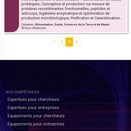
et PMI.
protéiques, Conception et production sur mesure de
protéines recombinantes fonctionnelles, peptides et
anticorps, Ingénierie enzymatique et optimisation de
production microbiologique, Purification et Caractérisation
des biomolécules produites (stabilité, interactions, …),
Domaines :
Alimentation, Santé, Sciences de la Terre et du Vivant
Montée en échelle : de la preuve de concept au stade pré
Dijon, Breteniere
industriel, Détection & quantification des endotoxines,
Formations & Conseil.
1
2
3
4
NOS COMPÉTENCES
Expertises pour chercheurs
Expertises pour entreprises
Equipements pour chercheurs
Equipements pour entreprises