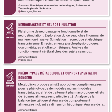
Assistance technique et Formation. Cette Plateforme fait
Domaines :
Numérique et nouvelles technologies, Sciences et
partie d’un ensemble de 13 PFT de la région Bourgogne-
Technologies de l'Industrie
Franche-Comté dont l’objectif est de mutualiser les moyens
Besançon, Morteau
techniques et les compétences des établissements publics
d'enseignement (lycées polyvalents et professionnels,
EPLEFPA) et des établissements d'enseignement supérieur
NEUROIMAGERIE ET NEUROSTIMULATION
et de recherche, au service du développement et de
Plateforme de neuroimagerie fonctionnelle et de
l’innovation des TPE/PME et PMI.
neurostimulation : Exploration du cerveau chez l’homme, de
EQUIPEMENT
manière non-invasive. Stimulation magnétique et électrique
transcrânienne. Enregistrements psychophysiologiques,
oculométriques et olfactométriques. Analyse du
fonctionnement cérébral chez des sujets sains ou
pathologiques. Expertises : mise en place de protocole,
Domaines :
Santé
réalisation des examens, analyse des données et rédaction
Besançon
d’articles.
PHÉNOTYPAGE MÉTABOLIQUE ET COMPORTEMENTAL DU
RONGEUR
Metabolicks propose ainsi 2 approches complémentaires
EQUIPEMENT
pour le phénotypage de modèles murins (modèles
transgéniques, effet de traitement pharmacologique, effets
de régimes alimentaires particuliers…) : Analyse de la
balance énergétique et Analyse du comportement
alimentaire incluant sa dimension hédonique. Analyse de la
balance énergétique : Analyse par RMN quantitative de la
Domaines :
Santé