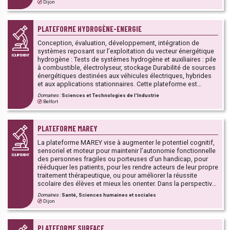
l'utilisation du séquençage pangénomique pour le
Dijon
age...)
diagnostic des patients atteints de maladies rares avec
anomalies du développement.
on
PLATEFORME HYDROGÈNE-ENERGIE
Conception, évaluation, développement, intégration de
systèmes reposant sur l’exploitation du vecteur énergétique
EQUIPEMENT
hydrogène : Tests de systèmes hydrogène et auxiliaires : pile
à combustible, électrolyseur, stockage Durabilité de sources
énergétiques destinées aux véhicules électriques, hybrides
et aux applications stationnaires. Cette plateforme est
rattachée aux structures de recherche FEMTO-ST et FCLAB.
Domaines :
Sciences et Technologies de l'Industrie
Belfort
PLATEFORME MAREY
La plateforme MAREY vise à augmenter le potentiel cognitif,
sensoriel et moteur pour maintenir l’autonomie fonctionnelle
EQUIPEMENT
des personnes fragiles ou porteuses d’un handicap, pour
rééduquer les patients, pour les rendre acteurs de leur propre
traitement thérapeutique, ou pour améliorer la réussite
scolaire des élèves et mieux les orienter. Dans la perspective
d’une ingénierie de l’accompagnement de la personne, la
Domaines :
Santé, Sciences humaines et sociales
Plateforme MAREY propose des dispositifs de
Dijon
réentraînement, d’optimisation des performances de
l’individu (stimulation cognitive et sensorimotrice), mais
aussi l’utilisation de technologies numériques (réalité
PLATEFORME SURFACE