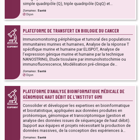
simple quadripôle (Q), triple quadripôle (QqQ) et
quadripôle/temps de vol (Q-TOF). La plateforme prend en
Domaines :
Santé
charge les demandes d’analyses LCMS² ou GCMS dans leur
Dijon
intégralité : activité de conseil dans la mise en place de
protocoles expérimentaux, design à façon des analyses,
réalisation des étapes pré-analytiques (stockage, extraction
PLATEFORME DE TRANSFERT EN BIOLOGIE DU CANCER
des échantillons) et analytiques (ciblées ou non ciblées),
rendu des résultats, participation à la valorisation des
Immunomonitoring périphérique et tumoral des populations
résultats (rédaction de rapports de synthèse, publications
immunitaires murines et humaines, Analyse de la réponse T
EQUIPEMENT
scientifiques, transfert technologique…).
spécifique murine et humaine par ELISPOT, Analyse de
l’expression génique murine et humaine par la technique
NANOSTRING, Etude tissulaire par immunohistochimie ou
immunofluorescence, Modélisation pré-clinique de
traitements chimio-immuno thérapeutiques,
)
Domaines :
Santé
Biostatistiques/Bioinformatiques.
Dijon
PLATEFORME D’ANALYSE BIOINFORMATIQUE MÉDICALE DE
GÉNOMIQUE HAUT DÉBIT DE L’INSTITUT GIMI
Consolider et développer les expertises en bioinformatique
EQUIPEMENT
et biostatistique, appliquées aux données produites en
protéomique, génomique et transcriptomique (gestion et
analyse des données issues de séquençage de haut débit).
Support aux équipes et projets nécessitant la production de
données massives, de la conception des expériences à
l'analyse et l'interprétation des données. Développer
Domaines :
Santé