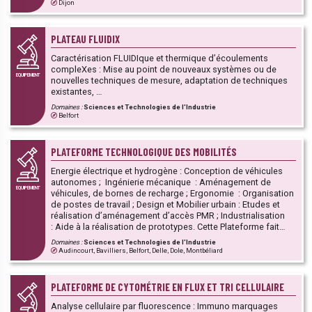
Composition corporelle (masse grasse/masse maigre) chez
Dijon
la souris ou le rat, Analyse combinée de la dépense
énergétique par calorimétrie indirecte, de la prise alimentaire
et hydrique et de l’activité physique chez la souris, Mesure
PLATEAU FLUIDIX
par calorimétrie directe (bombe calorimétrique) de l’énergie
contenue dans la nourriture et les pertes fécales. Analyse du
Caractérisation FLUIDIque et thermique d’écoulements
comportement alimentaire incluant sa dimension hédonique :
compleXes : Mise au point de nouveaux systèmes ou de
EQUIPEMENT
Mobilité et anxiété (Test en Open Field dédié aux rongeurs),
nouvelles techniques de mesure, adaptation de techniques
Motivation alimentaire (Test en Incentive Runway
existantes, …
Performance (IRP) permettant d’évaluer la motivation à
Domaines :
Sciences et Technologies de l'Industrie
consommer un aliment), Seuil de perception gustative d’une
Belfort
solution alimentaire et motivation à la consommer (Test en
Gustomètre), Plaisir à consommer une solution alimentaire
sur des temps très courts (Test en lickomètre), Plaisir à
PLATEFORME TECHNOLOGIQUE DES MOBILITÉS
consommer une solution alimentaire à long terme (Test en
double choix).
Energie électrique et hydrogène : Conception de véhicules
autonomes ; Ingénierie mécanique : Aménagement de
EQUIPEMENT
véhicules, de bornes de recharge ; Ergonomie : Organisation
de postes de travail ; Design et Mobilier urbain : Etudes et
réalisation d’aménagement d’accès PMR ; Industrialisation
: Aide à la réalisation de prototypes. Cette Plateforme fait
partie d’un ensemble de 13 PFT de la région Bourgogne-
Domaines :
Sciences et Technologies de l'Industrie
Franche-Comté dont l’objectif est de mutualiser les moyens
Audincourt, Bavilliers, Belfort, Delle, Dole, Montbéliard
techniques et les compétences des établissements publics
d'enseignement (lycées polyvalents et professionnels,
EPLEFPA) et des établissements d'enseignement supérieur
PLATEFORME DE CYTOMÉTRIE EN FLUX ET TRI CELLULAIRE
et de recherche, au service du développement et de
l’innovation des TPE/PME et PMI.
Analyse cellulaire par fluorescence : Immuno marquages