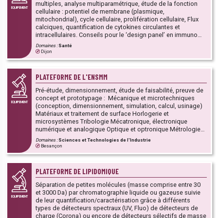
multiples, analyse multiparamétrique, étude de la fonction
EQUIPEMENT
cellulaire : potentiel de membrane (plasmique,
mitochondrial), cycle cellulaire, prolifération cellulaire, Flux
calciques, quantification de cytokines circulantes et
intracellulaires. Conseils pour le ‘design panel’ en immuno
marquage, formations et accompagnement à l’acquisition
Domaines :
Santé
de data. Design expérimental.
Dijon
PLATEFORME DE L'ENSMM
Pré-étude, dimensionnement, étude de faisabilité, preuve de
concept et prototypage : Mécanique et microtechniques
EQUIPEMENT
(conception, dimensionnement, simulation, calcul, usinage)
Matériaux et traitement de surface Horlogerie et
microsystèmes Tribologie Mécatronique, électronique
numérique et analogique Optique et optronique Métrologie
Prototypage Injection plastique Cette Plateforme fait partie
Domaines :
Sciences et Technologies de l'Industrie
d’un ensemble de 13 PFT de la région Bourgogne-Franche-
Besançon
Comté dont l’objectif est de mutualiser les moyens
techniques et les compétences des établissements publics
d'enseignement (lycées polyvalents et professionnels,
PLATEFORME DE LIPIDOMIQUE
EPLEFPA) et des établissements d'enseignement supérieur
et de recherche, au service du développement et de
Séparation de petites molécules (masse comprise entre 30
l’innovation des TPE/PME et PMI.
et 3000 Da) par chromatographie liquide ou gazeuse suivie
EQUIPEMENT
de leur quantification/caractérisation grâce à différents
types de détecteurs spectraux (UV, Fluo) de détecteurs de
charge (Corona) ou encore de détecteurs sélectifs de masse