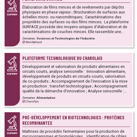
virtuelle ou augmentée), et de neuroimagerie comme la TMS,
la fNIRS ou l’EEG.
Élaboration de films minces et de revêtements par dépôts
physiques en phase vapeur ; Structuration de surfaces aux
EQUIPEMENT
échelles micro- ou nanométriques; Caractérisations des
propriétés des surfaces ou des films minces; La plateforme
SURFACE possède des moyens uniques d’élaboration et de
caractérisations de couches minces. Elle rassemble une
quinzaine de spécialistes de ces domaines et un parc
Domaines :
Sciences et Technologies de l'Industrie
expérimental estimé à 6 millions d'euro.
Montbéliard
PLATEFORME TECHNOLOGIQUE DU CHAROLAIS
Développement et valorisation de produits alimentaires en
circuits courts, analyse sensorielle : Innovation alimentaire,
EQUIPEMENT
développement de produits en circuits-courts, valorisation
de co-produits ; Accompagnement de l’innovation à la mise
en production : transfert technologique ; Accompagnement
qualité de la démarche d’innovation ; Analyse sensorielle :
création et formation de jurys qualifiés, caractérisation
Domaines :
Alimentation
organoleptique de produits, conformité/cahier des charges,
Charolles
tests consommateurs. Cette Plateforme fait partie d’un
ensemble de 13 PFT de la région Bourgogne-Franche-Comté
dont l’objectif est de mutualiser les moyens techniques et les
PRÉ-DÉVELOPPEMENT EN BIOTECHNOLOGIES : PROTÉINES
compétences des établissements publics d'enseignement
RECOMBINANTES
(lycées polyvalents et professionnels, EPLEFPA) et des
établissements d'enseignement supérieur et de recherche,
Maîtrises de procédés fermentaires pour la production de
EQUIPEMENT
au service du développement et de l’innovation des TPE/PME
microorganismes et biomolécules : Identification de cibles